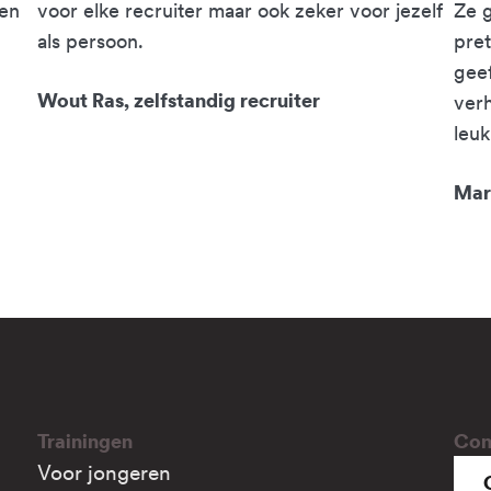
een
voor elke recruiter maar ook zeker voor jezelf
Ze g
als persoon.
pre
geef
Wout Ras, zelfstandig recruiter
verh
leuk
Mar
Trainingen
Con
Voor jongeren